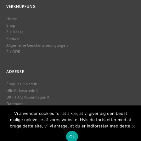
VERKNÜPFUNG
Home
Shop
Zur Kasse
Kontakt
Allgemeine Geschäftsbedingungen
EU ODR
ADRESSE
Emquies-Holstein
Lille Kirkestræde 5
DK - 1072 Kopenhagen K
Dänmark
Telefon: +45 32 12 13 89
Vi anvender cookies for at sikre, at vi giver dig den bedst
mulige oplevelse af vores website. Hvis du fortsætter med at
info@emquies-holstein.com
bruge dette site, vil vi antage, at du er indforstået med dette.
Ok