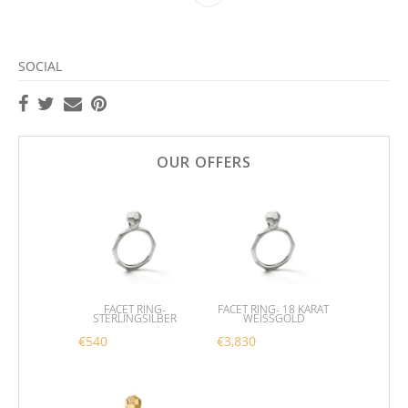
SOCIAL
OUR OFFERS
FACET RING-
FACET RING- 18 KARAT
STERLINGSILBER
WEISSGOLD
€
540
€
3,830
Dieses Produkt weist mehrere Varianten auf. Die 
Dieses Produkt weist me