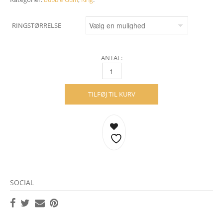
RINGSTØRRELSE
ANTAL:
BUBBLE GUM RING – SØLV QUANTITY
TILFØJ TIL KURV
SOCIAL