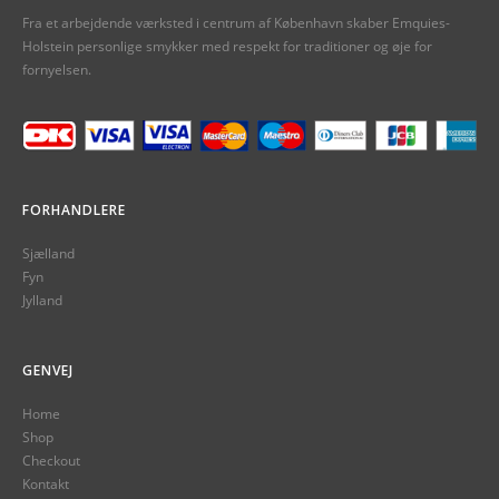
Fra et arbejdende værksted i centrum af København skaber Emquies-
Holstein personlige smykker med respekt for traditioner og øje for
fornyelsen.
FORHANDLERE
Sjælland
Fyn
Jylland
GENVEJ
Home
Shop
Checkout
Kontakt