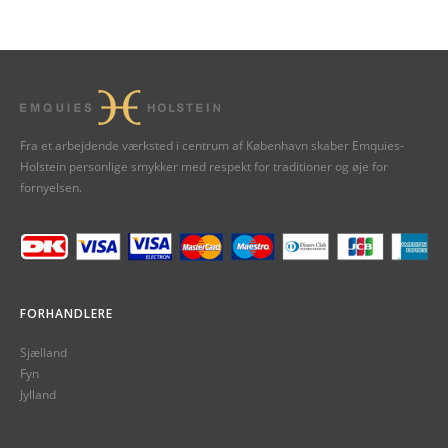
Fra et arbejdende værksted i centrum af København skaber Emquies-
Holstein personlige smykker med respekt for traditioner og øje for
fornyelsen.
FORHANDLERE
Sjælland
Fyn
Jylland