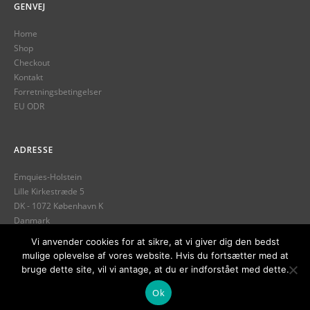
GENVEJ
Home
Shop
Checkout
Kontakt
Forretningsbetingelser
EU ODR
ADRESSE
Emquies-Holstein
Lille Kirkestræde 5
DK - 1072 København K
Danmark
Tlf.
+45 32 12 13 89
Vi anvender cookies for at sikre, at vi giver dig den bedst
mulige oplevelse af vores website. Hvis du fortsætter med at
info@emquies-holstein.com
bruge dette site, vil vi antage, at du er indforstået med dette.
Ok