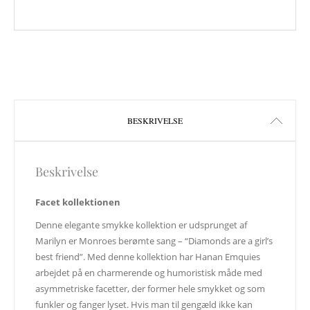
Dette vare har flere varianter. Mulig
BESKRIVELSE
Beskrivelse
Facet kollektionen
Denne elegante smykke kollektion er udsprunget af
Marilyn er Monroes berømte sang – “Diamonds are a girl’s
best friend”. Med denne kollektion har Hanan Emquies
arbejdet på en charmerende og humoristisk måde med
asymmetriske facetter, der former hele smykket og som
funkler og fanger lyset. Hvis man til gengæld ikke kan