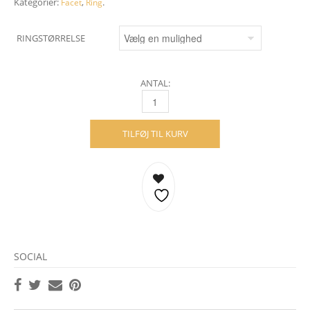
Kategorier:
,
.
Facet
Ring
RINGSTØRRELSE
ANTAL:
FACET RING - 18 KARAT GULD QUANTITY
TILFØJ TIL KURV
SOCIAL