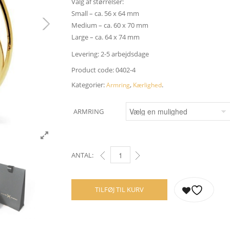
Valg af størrelser:
Small – ca. 56 x 64 mm
Medium – ca. 60 x 70 mm
Large – ca. 64 x 74 mm
Levering: 2-5 arbejdsdage
Product code:
0402-4
Kategorier:
,
.
Armring
Kærlighed
ARMRING
ANTAL:
KÆRLIGHEDSARMRING - 18 KARAT GULD
TILFØJ TIL KURV