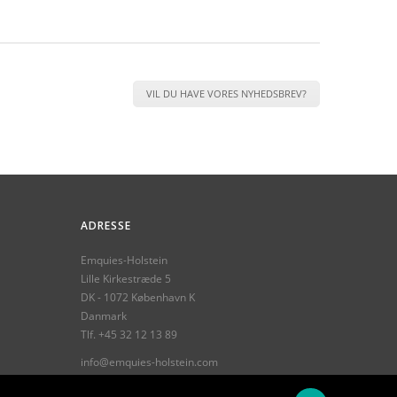
VIL DU HAVE VORES NYHEDSBREV?
ADRESSE
Emquies-Holstein
Lille Kirkestræde 5
DK - 1072 København K
Danmark
Tlf.
+45 32 12 13 89
info@emquies-holstein.com