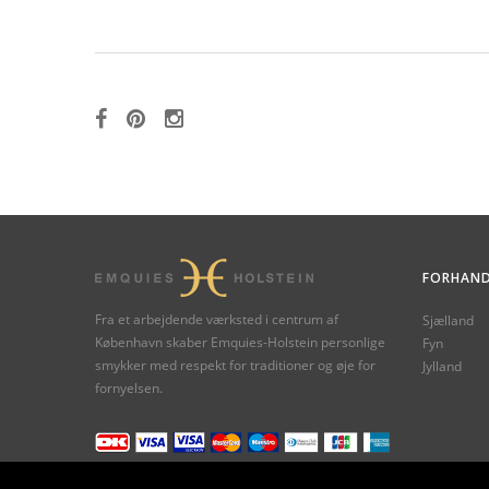
FORHAND
Fra et arbejdende værksted i centrum af
Sjælland
København skaber Emquies-Holstein personlige
Fyn
smykker med respekt for traditioner og øje for
Jylland
fornyelsen.