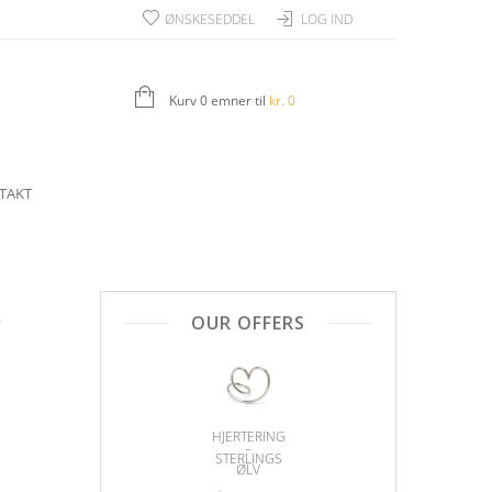
ØNSKESEDDEL
LOG IND
Kurv 0 emner til
kr.
0
TAKT
8
OUR OFFERS
HJERTERING
–
STERLINGS
ØLV