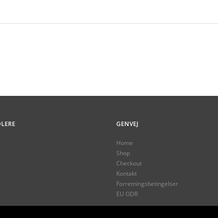
LERE
GENVEJ
Home
Shop
Checkout
Kontakt
Forretningsbetingelser
EU ODR