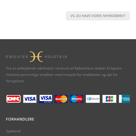
VIL DU HAVE VORES NYHEDSBREV?
Fra et arbejdende værksted i centrum af København skaber Emquies-
Holstein personlige smykker med respekt for traditioner og øje for
fornyelsen.
FORHANDLERE
Sjælland