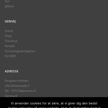
Fyn
Jylland
GENVEJ
Home
Shop
Checkout
Kontakt
Forretningsbetingelser
EU ODR
ADRESSE
Emquies-Holstein
Lille Kirkestræde 5
DK - 1072 København K
Danmark
Tlf.
+45 32 12 13 89
Vi anvender cookies for at sikre, at vi giver dig den bedst