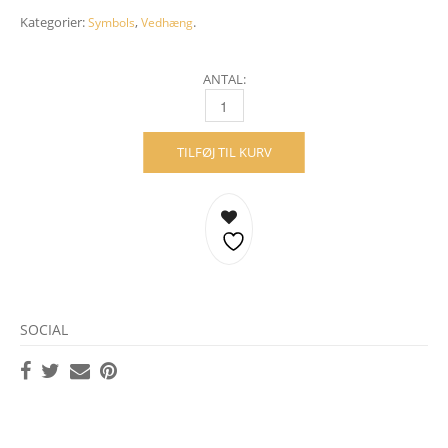
Kategorier:
,
.
Symbols
Vedhæng
ANTAL:
KORS – 18 KARAT GULD QUANTITY
TILFØJ TIL KURV
SOCIAL