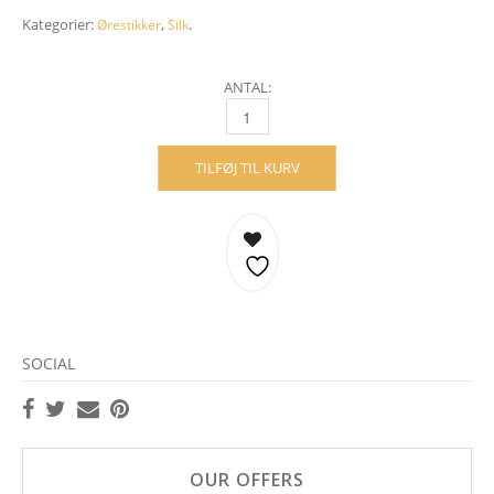
Kategorier:
,
.
Ørestikker
Silk
ANTAL:
SILK ØRESTIKKER – 18 KARAT GULD QUANT
TILFØJ TIL KURV
SOCIAL
OUR OFFERS