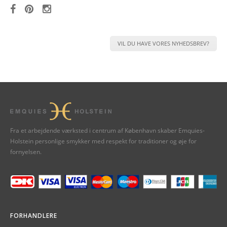
VIL DU HAVE VORES NYHEDSBREV?
Fra et arbejdende værksted i centrum af København skaber Emquies-
Holstein personlige smykker med respekt for traditioner og øje for
fornyelsen.
FORHANDLERE