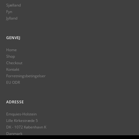
Sjælland
Fyn
Jylland
GENVEJ
Home
Shop
Checkout
Kontakt
Forretningsbetingelser
EU ODR
ADRESSE
Emquies-Holstein
Lille Kirkestræde 5
DK - 1072 København K
Danmark