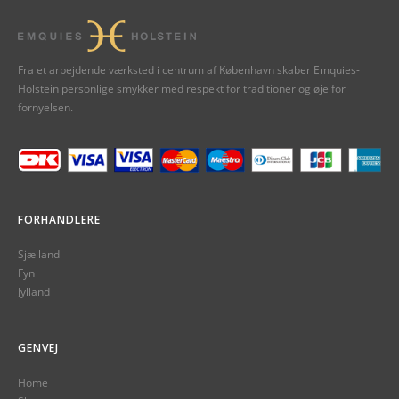
Fra et arbejdende værksted i centrum af København skaber Emquies-
Holstein personlige smykker med respekt for traditioner og øje for
fornyelsen.
FORHANDLERE
Sjælland
Fyn
Jylland
GENVEJ
Home