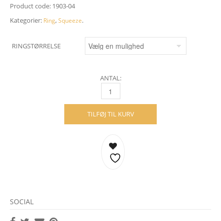
Product code:
1903-04
Kategorier:
,
.
Ring
Squeeze
RINGSTØRRELSE
ANTAL:
SQUEEZE RING - 18 KARAT GULD, 6 MM QU
TILFØJ TIL KURV
SOCIAL