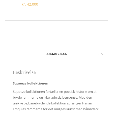
kr.
42.000
Dette vare har flere varianter. Mulighederne kan v
BESKRIVELSE
Beskrivelse
Squeeze kollektionen
Squeeze kollektionen fortæller en poetisk historie om at
bryde rammerne og ikke lade sig begrænse. Med den
unikke og banebrydende kollektion sprænger Hanan
Emquies rammerne for det muliges kunst med håndværk i