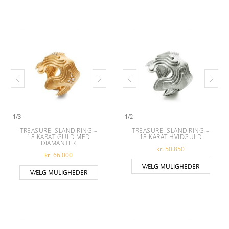
1
/
3
1
/
2
TREASURE ISLAND RING –
TREASURE ISLAND RING –
18 KARAT GULD MED
18 KARAT HVIDGULD
DIAMANTER
kr.
50.850
kr.
66.000
Dette 
VÆLG MULIGHEDER
Dette vare har flere varianter. Muligheder
VÆLG MULIGHEDER