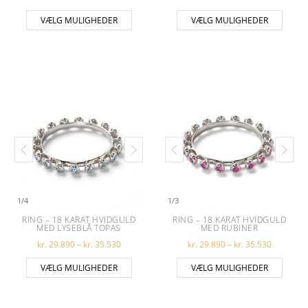
Dette vare har flere varianter. Muligheder
Dette 
VÆLG MULIGHEDER
VÆLG MULIGHEDER
1
/
4
1
/
3
RING – 18 KARAT HVIDGULD
RING – 18 KARAT HVIDGULD
MED LYSEBLÅ TOPAS
MED RUBINER
Prisinterval: kr. 29.890 til kr. 35.530
Prisinterv
kr.
29.890
–
kr.
35.530
kr.
29.890
–
kr.
35.530
Dette vare har flere varianter. Muligheder
Dette 
VÆLG MULIGHEDER
VÆLG MULIGHEDER