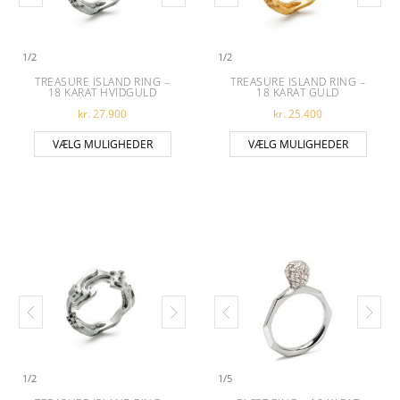
1
/
2
1
/
2
TREASURE ISLAND RING –
TREASURE ISLAND RING –
18 KARAT HVIDGULD
18 KARAT GULD
kr.
27.900
kr.
25.400
Dette vare har flere varianter. Muligheder
Dette 
VÆLG MULIGHEDER
VÆLG MULIGHEDER
1
/
2
1
/
5