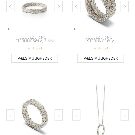
1
/
5
1
/
5
SQUEEZE RING –
SQUEEZE RING –
STERLINGSØLV, 3 MM
STERLINGSØLV
kr.
1.650
kr.
4.350
Dette vare har flere varianter. Muligheder
Dette 
VÆLG MULIGHEDER
VÆLG MULIGHEDER