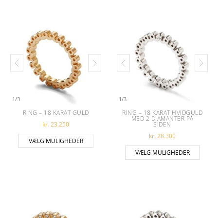
1
/
3
1
/
3
RING – 18 KARAT GULD
RING – 18 KARAT HVIDGULD
MED 2 DIAMANTER PÅ
kr.
23.250
SIDEN
kr.
28.300
Dette vare har flere varianter. Muligheder
VÆLG MULIGHEDER
Dette 
VÆLG MULIGHEDER