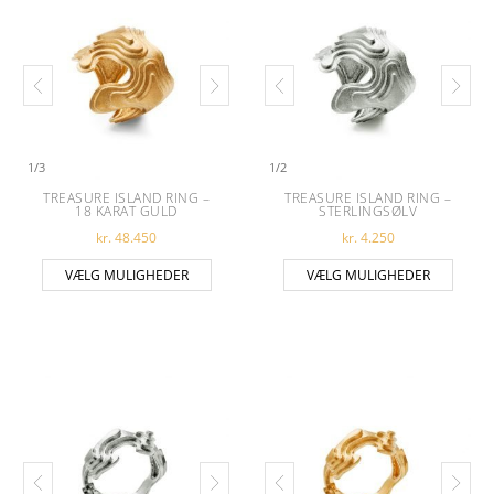
1
/
3
1
/
2
TREASURE ISLAND RING –
TREASURE ISLAND RING –
18 KARAT GULD
STERLINGSØLV
kr.
48.450
kr.
4.250
Dette vare har flere varianter. Muligheder
Dette 
VÆLG MULIGHEDER
VÆLG MULIGHEDER