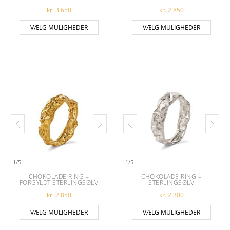
kr.
3.650
kr.
2.850
Dette vare har flere varianter. Muligheder
Dette 
VÆLG MULIGHEDER
VÆLG MULIGHEDER
1
/
5
1
/
5
CHOKOLADE RING –
CHOKOLADE RING –
FORGYLDT STERLINGSØLV
STERLINGSØLV
kr.
2.850
kr.
2.300
Dette vare har flere varianter. Muligheder
Dette 
VÆLG MULIGHEDER
VÆLG MULIGHEDER