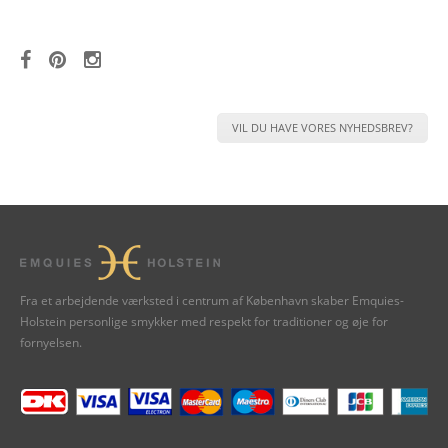
VIL DU HAVE VORES NYHEDSBREV?
Fra et arbejdende værksted i centrum af København skaber Emquies-
Holstein personlige smykker med respekt for traditioner og øje for
fornyelsen.