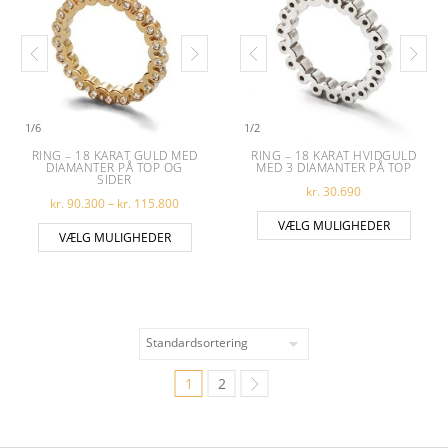
1
/
6
1
/
2
RING – 18 KARAT GULD MED
RING – 18 KARAT HVIDGULD
DIAMANTER PÅ TOP OG
MED 3 DIAMANTER PÅ TOP
SIDER
kr.
30.690
Prisinterval: kr. 90.300 til kr. 115.800
kr.
90.300
–
kr.
115.800
Dette 
VÆLG MULIGHEDER
Dette vare har flere varianter. Muligheder
VÆLG MULIGHEDER
1
2