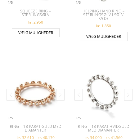
1
/
5
1
/
3
SQUEEZE RING –
HELPING HAND RING –
STERLINGSØLV
STERLINGSØLV I SØLV
KÆDE
kr.
2.950
kr.
1.850
Dette vare har flere varianter. Muligheder
VÆLG MULIGHEDER
Dette 
VÆLG MULIGHEDER
1
/
5
1
/
5
RING – 18 KARAT GULD MED
RING – 18 KARAT HVIDGULD
DIAMANTER
MED DIAMANTER
Prisinterval: kr. 32.610 til kr. 40.170
Prisinterv
kr.
32.610
–
kr.
40.170
kr.
34.000
–
kr.
41.560