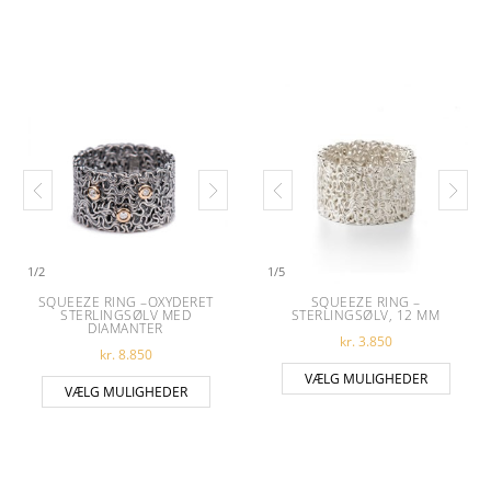
1
/
2
1
/
5
SQUEEZE RING –OXYDERET
SQUEEZE RING –
STERLINGSØLV MED
STERLINGSØLV, 12 MM
DIAMANTER
kr.
3.850
kr.
8.850
Dette 
VÆLG MULIGHEDER
Dette vare har flere varianter. Muligheder
VÆLG MULIGHEDER