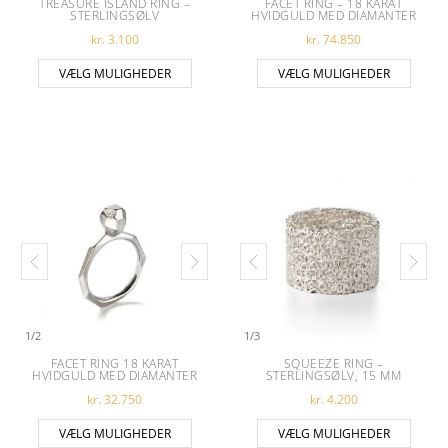
TREASURE ISLAND RING –
FACET RING – 18 KARAT
STERLINGSØLV
HVIDGULD MED DIAMANTER
kr.
3.100
kr.
74.850
Dette vare har flere varianter. Muligheder
Dette 
VÆLG MULIGHEDER
VÆLG MULIGHEDER
1
/
2
1
/
3
FACET RING 18 KARAT
SQUEEZE RING –
HVIDGULD MED DIAMANTER
STERLINGSØLV, 15 MM
kr.
32.750
kr.
4.200
Dette vare har flere varianter. Muligheder
Dette 
VÆLG MULIGHEDER
VÆLG MULIGHEDER