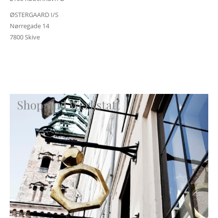
ØSTERGAARD I/S
Nørregade 14
7800 Skive
Shop und Werkstatt