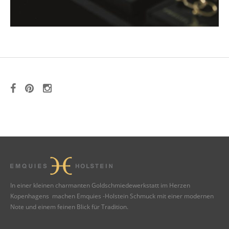
In einer kleinen charmanten Goldschmiedewerkstatt im Herzen
Kopenhagens machen Emquies -Holstein Schmuck mit einer modernen
Note und einem feinen Blick für Tradition.