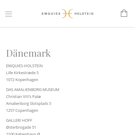
Dänemark
EMQUIES-HOLSTEIN
Lille Kirkestræde 5
1072 Kopenhagen
DAS AMALIENBORG MUSEUM
Christian VIII’s Palæ
Amalienborg Slotsplads 5
1257 Copenhagen
GALLERI HOFF
Østerbrogade 51
2100 København Ø