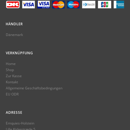
HÄNDLER
Dänemark
VERKNÜPFUNG
Home
Shop
Zur Kasse
Kontakt
Allgemeine Geschäftsbedingungen
EU ODR
ADRESSE
Emquies-Holstein
Lille Kirkestræde 5