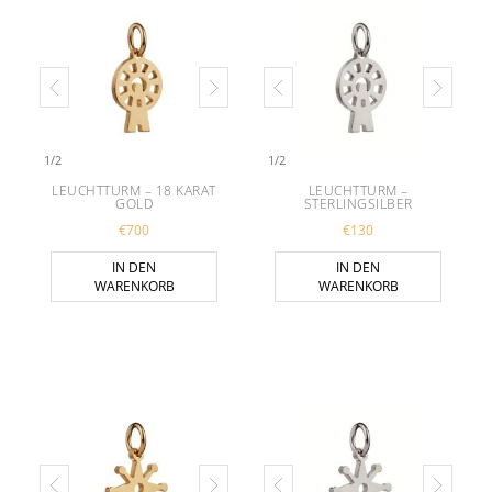
1
/
2
1
/
2
LEUCHTTURM – 18 KARAT
LEUCHTTURM –
GOLD
STERLINGSILBER
€
700
€
130
IN DEN
IN DEN
WARENKORB
WARENKORB