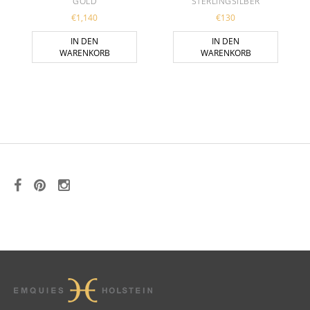
GOLD
STERLINGSILBER
€
1,140
€
130
IN DEN
IN DEN
WARENKORB
WARENKORB