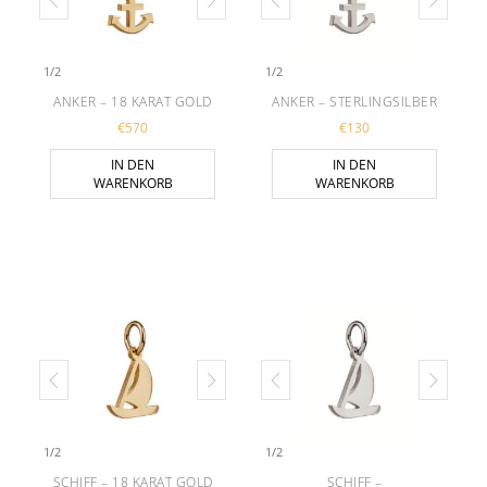
1
/
2
1
/
2
ANKER – 18 KARAT GOLD
ANKER – STERLINGSILBER
€
570
€
130
IN DEN
IN DEN
WARENKORB
WARENKORB
1
/
2
1
/
2
SCHIFF – 18 KARAT GOLD
SCHIFF –