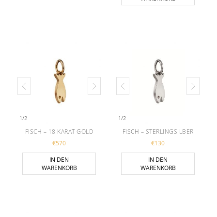
1
/
2
1
/
2
FISCH – 18 KARAT GOLD
FISCH – STERLINGSILBER
€
570
€
130
IN DEN
IN DEN
WARENKORB
WARENKORB