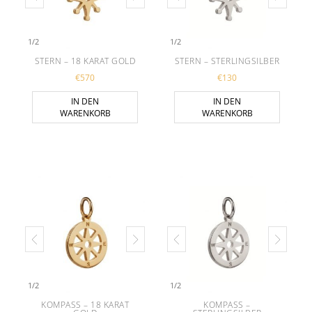
1
/
2
1
/
2
STERN – 18 KARAT GOLD
STERN – STERLINGSILBER
€
570
€
130
IN DEN
IN DEN
WARENKORB
WARENKORB
1
/
2
1
/
2
KOMPASS – 18 KARAT
KOMPASS –