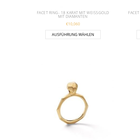
FACET RING- 18 KARAT MIT WEISSGOLD M
FACET
IT DIAMANTEN
€
10,060
Dieses Produkt weist
AUSFÜHRUNG WÄHLEN