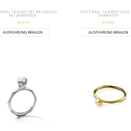
 RING- 18 KARAT MIT WEISSGOLD M
FACET RING- 18 KARAT GOLD 
IT DIAMANTEN
DIAMANTEN
€
4,410
€
3,830
 mehrere Varianten auf. Die Optionen können auf der Produktseite gewählt
Dieses Produkt weist mehrere Varianten auf. D
AUSFÜHRUNG WÄHLEN
AUSFÜHRUNG WÄHLEN