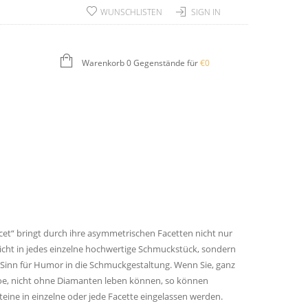
WUNSCHLISTEN
SIGN IN
Warenkorb 0 Gegenstände für
€
0
acet“ bringt durch ihre asymmetrischen Facetten nicht nur
icht in jedes einzelne hochwertige Schmuckstück, sondern
inn für Humor in die Schmuckgestaltung. Wenn Sie, ganz
oe, nicht ohne Diamanten leben können, so können
eine in einzelne oder jede Facette eingelassen werden.