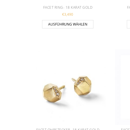
FACET RING- 18 KARAT GOLD
F
€
3,490
Dieses Produkt weist
AUSFÜHRUNG WÄHLEN
FACET OHRSTECKER- 18 KARAT GOLD
FACE