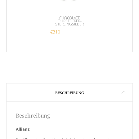
CHOCOLATE
OHRSTECKER-
STERLINGSILBER
€
310
BESCHREIBUNG
Beschreibung
Allianz