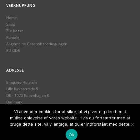
VERKNÜPFUNG
Home
Shop
Zur Kasse
Kontakt
Allgemeine Geschäftsbedingungen
EU ODR
ADRESSE
Emquies-Holstein
Lille Kirkestræde 5
DK - 1072 Kopenhagen K
Dänmark
Telefon: +45 32 12 13 89
Vi anvender cookies for at sikre, at vi giver dig den bedst
mulige oplevelse af vores website. Hvis du fortsætter med at
info@emquies-holstein.com
bruge dette site, vil vi antage, at du er indforstået med dette.
Ok