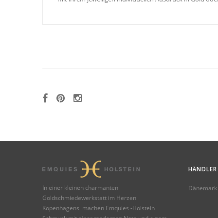
HÄNDLER
In einer kleinen charmanten
Dänemark
Goldschmiedewerkstatt im Herzen
Kopenhagens machen Emquies -Holstein