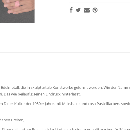
delmetall, die in skulpturtale Kunstwerke geformt werden. Wie der Name sc
 Das wie beiläufig seinen Eindruck hinterlässt.
en Diner-Kultur der 1950er Jahre, mit Milkshake und rosa Pastellfarben, s
denen Breiten,
r Silber mit zartem Rosa-Lack lackiert, gleich einem Appetitmacher für Süsse