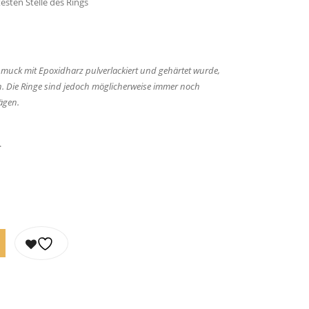
esten Stelle des Rings
chmuck mit Epoxidharz pulverlackiert und gehärtet wurde,
n. Die Ringe sind jedoch möglicherweise immer noch
ägen.
.
OSA LACKIERTES STERLINGSILBER QUANTITY