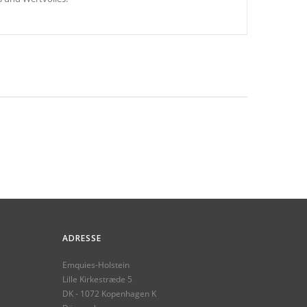
ADRESSE
Emquies-Holstein
Lille Kirkestræde 5
DK - 1072 Kopenhagen K