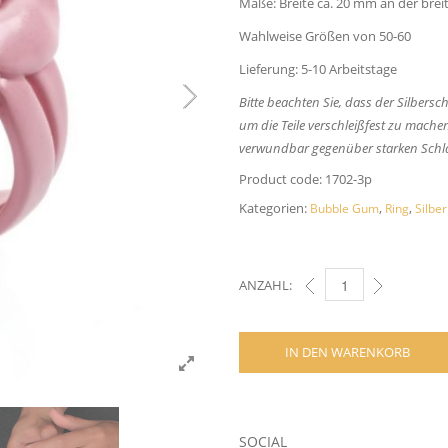
Maße: Breite ca. 20 mm an der breit
Wahlweise Größen von 50-60
Lieferung: 5-10 Arbeitstage
Bitte beachten Sie, dass der Silbers
um die Teile verschleißfest zu mache
verwundbar gegenüber starken Schl
Product code:
1702-3p
Kategorien:
,
,
Bubble Gum
Ring
Silber
ANZAHL:
BUBBLE GUM RING - R
IN DEN WARENKORB
SOCIAL