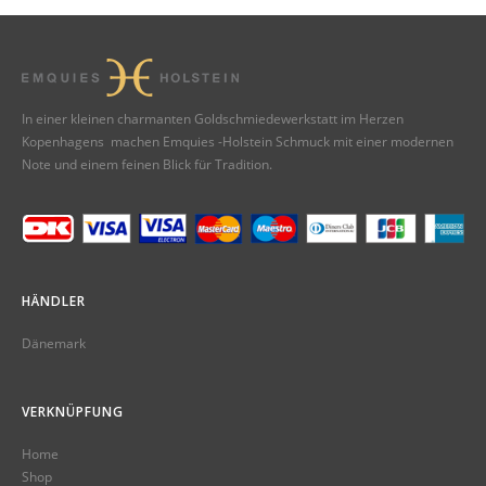
In einer kleinen charmanten Goldschmiedewerkstatt im Herzen
Kopenhagens machen Emquies -Holstein Schmuck mit einer modernen
Note und einem feinen Blick für Tradition.
HÄNDLER
Dänemark
VERKNÜPFUNG
Home
Shop