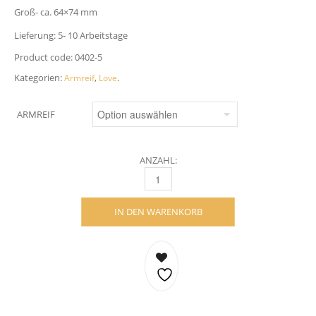
Groß- ca. 64×74 mm
Lieferung: 5- 10 Arbeitstage
Product code:
0402-5
Kategorien:
,
.
Armreif
Love
ARMREIF
ANZAHL:
LOVE ARMREIF- 18 KARAT WEISSGOLD QUA
IN DEN WARENKORB